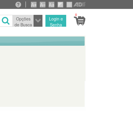
0
Opções
Login e
de Busca
Senha