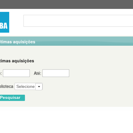
ltimas aquisições
timas aquisições
e:
Até:
blioteca
Selecione
Pesquisar